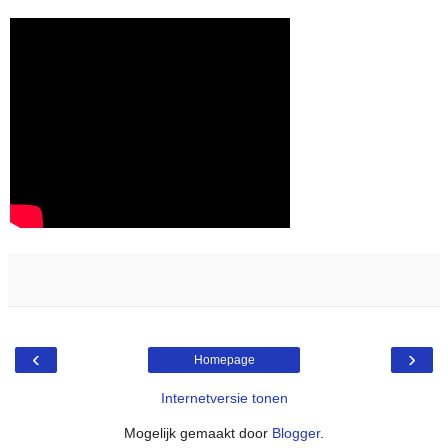
‹
›
Homepage
Internetversie tonen
Mogelijk gemaakt door
Blogger
.